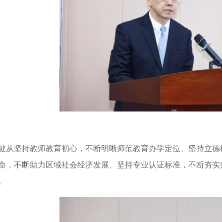
健
从
坚持教师教育初心
，
不断明晰
师范教育
办学定位、
坚持立德
命
，
不断
助力区域社会经济发展
、
坚持专业认证
标准
，
不断
夯实
。